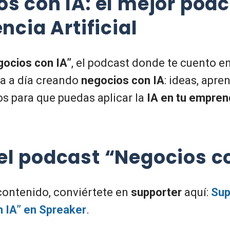
os con IA
: el mejor pod
encia Artificial
ocios con IA”
, el podcast donde te cuento e
a a día creando
negocios con IA
: ideas, apre
os para que puedas aplicar la
IA en tu empren
el podcast “Negocios c
 contenido, conviértete en
supporter
aquí:
Sup
 IA” en Spreaker
.