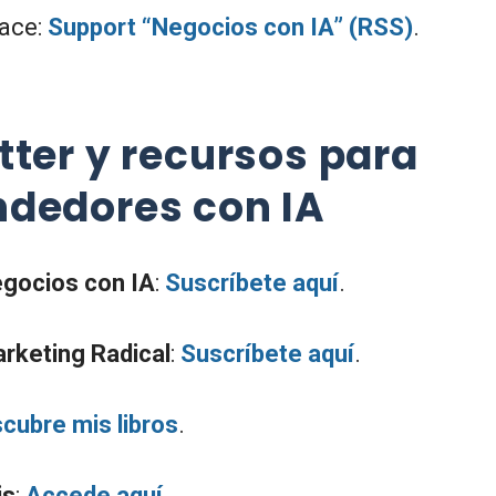
lace:
Support “Negocios con IA” (RSS)
.
ter y recursos para
dedores con IA
gocios con IA
:
Suscríbete aquí
.
rketing Radical
:
Suscríbete aquí
.
cubre mis libros
.
is
:
Accede aquí
.