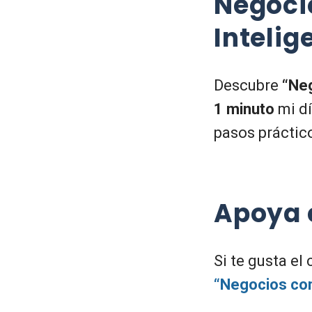
Negoci
Intelig
Descubre
“Neg
1 minuto
mi dí
pasos práctic
Apoya 
Si te gusta el
“Negocios con