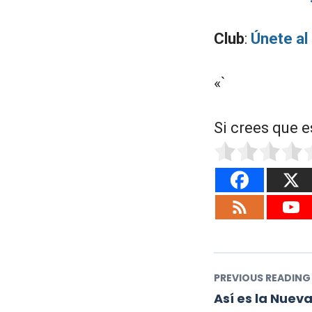
Club
:
Únete al
«`
Si crees que e
PREVIOUS READING
Así es la Nuev