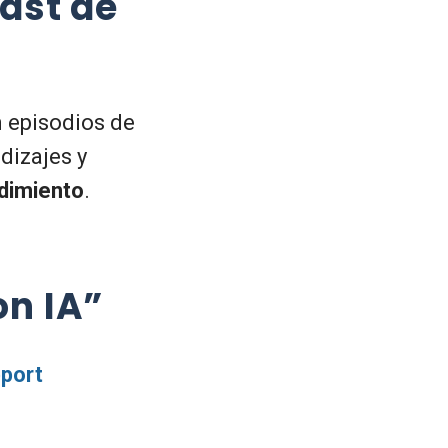
cast de
n episodios de
ndizajes y
dimiento
.
on IA”
port