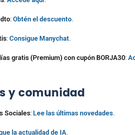
dto
:
Obtén el descuento
.
tis
:
Consigue Manychat
.
días gratis (Premium) con cupón BORJA30
:
Ac
as y comunidad
s Sociales
:
Lee las últimas novedades
.
gue la actualidad de IA
.