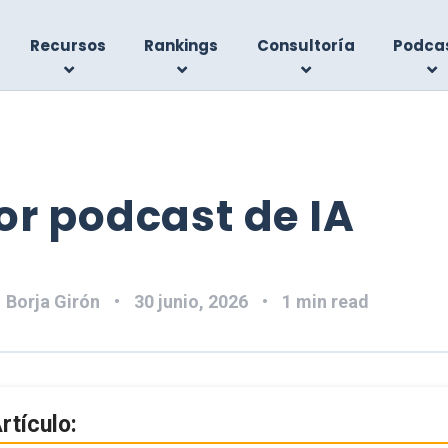
Recursos
Rankings
Consultoría
Podca
or podcast de IA
:
Borja Girón
30 junio, 2026
1 min read
rtículo: