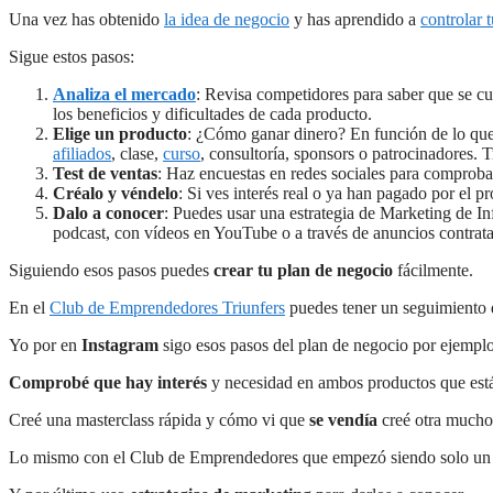
Una vez has obtenido
la idea de negocio
y has aprendido a
controlar 
Sigue estos pasos:
Analiza el mercado
: Revisa competidores para saber que se cu
los beneficios y dificultades de cada producto.
Elige un producto
: ¿Cómo ganar dinero? En función de lo que 
afiliados
, clase,
curso
, consultoría, sponsors o patrocinadores. 
Test de ventas
: Haz encuestas en redes sociales para comprobar
Créalo y véndelo
: Si ves interés real o ya han pagado por el 
Dalo a conocer
: Puedes usar una estrategia de Marketing de In
podcast, con vídeos en YouTube o a través de anuncios contrata
Siguiendo esos pasos puedes
crear tu plan de negocio
fácilmente.
En el
Club de Emprendedores Triunfers
puedes tener un seguimiento 
Yo por en
Instagram
sigo esos pasos del plan de negocio por ejemplo
Comprobé que hay interés
y necesidad en ambos productos que está
Creé una masterclass rápida y cómo vi que
se vendía
creé otra mucho
Lo mismo con el Club de Emprendedores que empezó siendo solo u