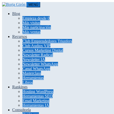
MENÚ
Blog
Empieza desde 0
Más visitas
Más participación
Más ventas
Recursos
Club Emprendedores Triunfers
Club Audios VIP
Cursos Marketing Digital
Newsletter Radical
Newsletter IA
Newsletter WhatsApp
Canal WhatsApp
Masterclass
Herramientas
Libros
Rankings
Hosting WordPress
Herramientas SEO
Email Marketing
Herramientas IA
Consultoría