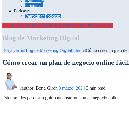
Quién soy
Contactar
Podcasts
Patrocinar Podcasts
CLUB EMPRENDEDORES
TRIUNFERS LITE GRATIS
Blog de Marketing Digital
Borja Girón
Blog de Marketing Digital
Internet
Cómo crear un plan de n
Cómo crear un plan de negocio online fácil
Author:
Borja Girón
3 marzo, 2024
3 min read
Estos son los pasos a seguir para crear un plan de negocio online.