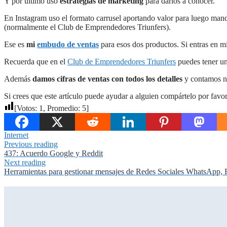
Y por último uso
estrategias de marketing
para darlos a conocer.
En Instagram uso el formato carrusel aportando valor para luego mand
(normalmente el Club de Emprendedores Triunfers).
Ese es
mi
embudo de ventas
para esos dos productos. Si entras en m
Recuerda que en el
Club de Emprendedores Triunfers
puedes tener un
Además
damos cifras de ventas con todos los detalles
y contamos nu
Si crees que este artículo puede ayudar a alguien compártelo por favor
[Votos:
1
, Promedio:
5
]
Internet
Previous reading
437: Acuerdo Google y Reddit
Next reading
Herramientas para gestionar mensajes de Redes Sociales WhatsApp,