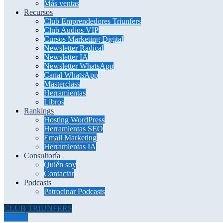
Más ventas
Recursos
Club Emprendedores Triunfers
Club Audios VIP
Cursos Marketing Digital
Newsletter Radical
Newsletter IA
Newsletter WhatsApp
Canal WhatsApp
Masterclass
Herramientas
Libros
Rankings
Hosting WordPress
Herramientas SEO
Email Marketing
Herramientas IA
Consultoría
Quién soy
Contactar
Podcasts
Patrocinar Podcasts
CLUB TRIUNFERS
MENÚ