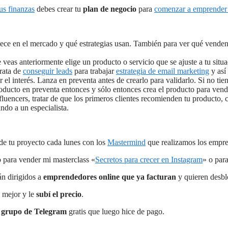
tus finanzas
debes crear tu
plan de negocio
para
comenzar a emprender 
ece en el mercado y qué estrategias usan. También para ver qué venden.
veas anteriormente elige un producto o servicio que se ajuste a tu sit
Trata de
conseguir leads
para trabajar
estrategia de email marketing
y así 
 el interés. Lanza en preventa antes de crearlo para validarlo. Si no ti
producto en preventa entonces y sólo entonces crea el producto para ven
fluencers, tratar de que los primeros clientes recomienden tu producto, 
ndo a un especialista.
de tu proyecto cada lunes con los
Mastermind
que realizamos los empre
 para vender mi masterclass «
Secretos para crecer en Instagram
» o par
n dirigidos a
emprendedores online que ya facturan
y quieren desbl
 mejor y le
subí el precio
.
n
grupo de Telegram
gratis que luego hice de pago.