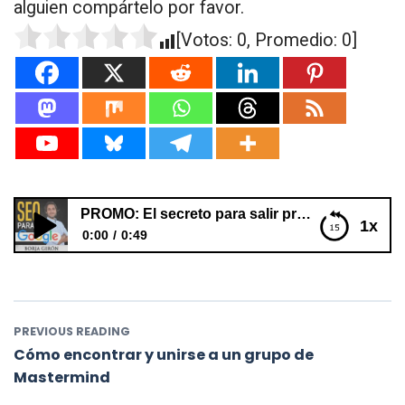
alguien compártelo por favor.
[Votos:
0
, Promedio:
0
]
PROMO: El secreto para salir primero en Google (que casi ningún SEO conoce)
1x
0:00
0:49
PROMO: El secreto para salir primero en Google (que
casi ningún SEO conoce)
PREVIOUS READING
Cómo encontrar y unirse a un grupo de
Mastermind