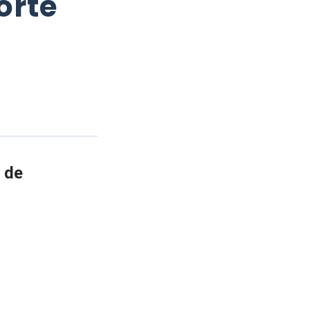
orte
 de