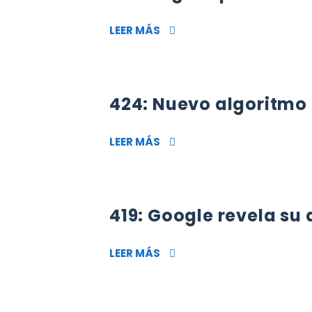
450: EL GRAN PROBLEMA D
LEER MÁS
424: Nuevo algoritmo
424: NUEVO ALGORITMO G
LEER MÁS
419: Google revela su
419: GOOGLE REVELA SU A
LEER MÁS