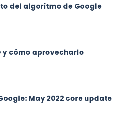
eto del algoritmo de Google
 DEL ALGORITMO DE GOOGLE
EO y cómo aprovecharlo
 CÓMO APROVECHARLO
 Google: May 2022 core update
OGLE: MAY 2022 CORE UPDATE