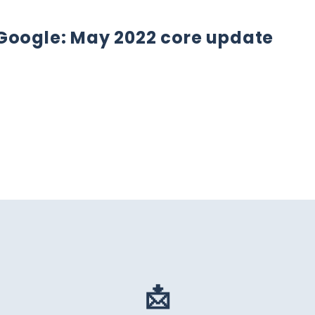
 Google: May 2022 core update
OGLE: MAY 2022 CORE UPDATE
📩