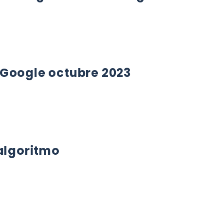
EL ALGORITMO DE GOOGLE
 Google octubre 2023
OOGLE OCTUBRE 2023
 algoritmo
LGORITMO