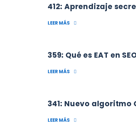
412: Aprendizaje secr
412: APRENDIZAJE SECRETO
LEER MÁS
359: Qué es EAT en S
359: QUÉ ES EAT EN SEO Y
LEER MÁS
341: Nuevo algoritmo
341: NUEVO ALGORITMO GO
LEER MÁS