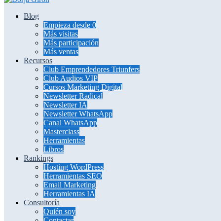
Blog
Empieza desde 0
Más visitas
Más participación
Más ventas
Recursos
Club Emprendedores Triunfers
Club Audios VIP
Cursos Marketing Digital
Newsletter Radical
Newsletter IA
Newsletter WhatsApp
Canal WhatsApp
Masterclass
Herramientas
Libros
Rankings
Hosting WordPress
Herramientas SEO
Email Marketing
Herramientas IA
Consultoría
Quién soy
Contactar