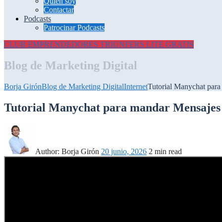
Quién soy
Contactar
Podcasts
Patrocinar Podcasts
CLUB EMPRENDEDORES
TRIUNFERS LITE GRATIS
Blog de Marketing Digital
Borja Girón
Blog de Marketing Digital
Internet
Tutorial Manychat para
Tutorial Manychat para mandar Mensajes e
Author:
Borja Girón
20 junio, 2026
2 min read