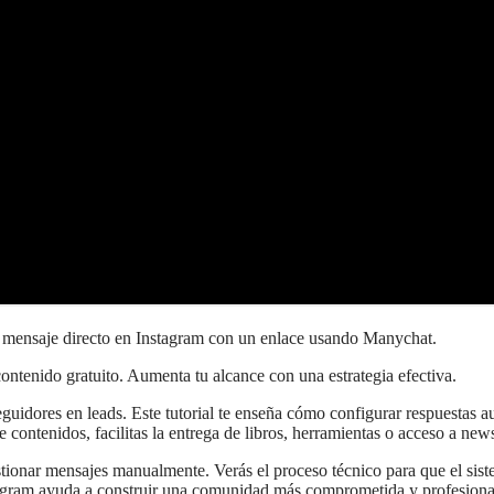
 mensaje directo en Instagram con un enlace usando Manychat.
ntenido gratuito. Aumenta tu alcance con una estrategia efectiva.
guidores en leads. Este tutorial te enseña cómo configurar respuestas a
 contenidos, facilitas la entrega de libros, herramientas o acceso a news
ionar mensajes manualmente. Verás el proceso técnico para que el sistem
nstagram ayuda a construir una comunidad más comprometida y profesiona