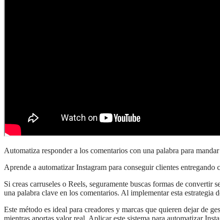
Automatiza responder a los comentarios con una palabra para mandar
Aprende a automatizar Instagram para conseguir clientes entregando co
Si creas carruseles o Reels, seguramente buscas formas de convertir se
una palabra clave en los comentarios. Al implementar esta estrategia de
Este método es ideal para creadores y marcas que quieren dejar de gest
mientras aportas valor real. Aplicar este sistema para automatizar I