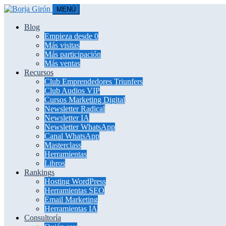
MENÚ
Blog
Empieza desde 0
Más visitas
Más participación
Más ventas
Recursos
Club Emprendedores Triunfers
Club Audios VIP
Cursos Marketing Digital
Newsletter Radical
Newsletter IA
Newsletter WhatsApp
Canal WhatsApp
Masterclass
Herramientas
Libros
Rankings
Hosting WordPress
Herramientas SEO
Email Marketing
Herramientas IA
Consultoría