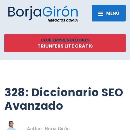
MENÚ
CLUB EMPRENDEDORES
TRIUNFERS LITE GRATIS
328: Diccionario SEO
Avanzado
Author:
Borja Girón