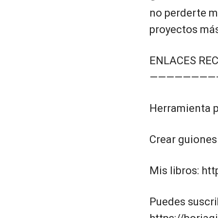
no perderte má
proyectos más
ENLACES RE
————————
Herramienta pa
Crear guiones
Mis libros: ht
Puedes suscri