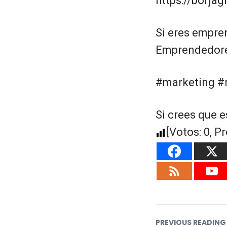
https://borja
Si eres empre
Emprendedores
#marketing #
Si crees que e
[Votos:
0
, P
PREVIOUS READING