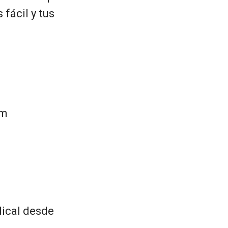
 fácil y tus
om
dical desde