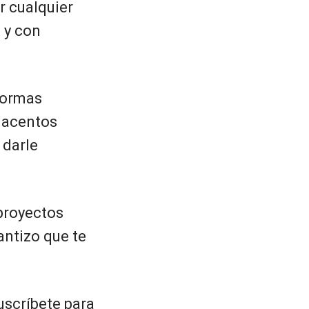
r cualquier
 y con
aformas
n acentos
 darle
 proyectos
antizo que te
uscríbete para