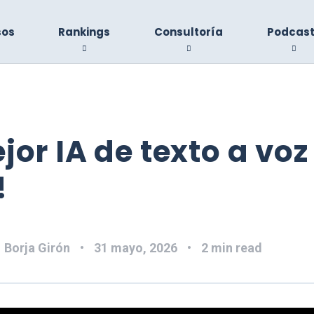
sos
Rankings
Consultoría
Podcas
jor IA de texto a voz
!
:
Borja Girón
31 mayo, 2026
2 min read