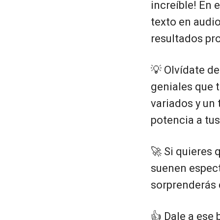
increíble! En 
texto en audio
resultados pr
💡 Olvídate d
geniales que 
variados y un 
potencia a tu
🚀 Si quieres 
suenen especta
sorprenderás d
👍 Dale a ese 