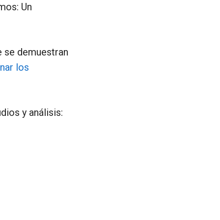
mos: Un
ue se demuestran
nar los
ios y análisis: