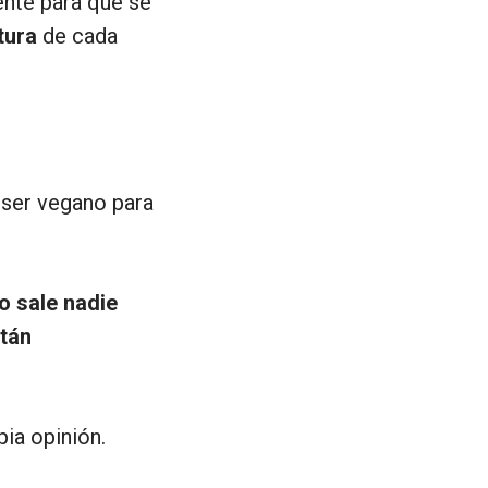
ente para que se
tura
de cada
 ser vegano para
o sale nadie
stán
ia opinión.