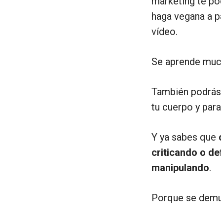
marketing te po
haga vegana a pa
vídeo.
Se aprende much
También podrás 
tu cuerpo y par
Y ya sabes que
criticando o d
manipulando
.
Porque se demue