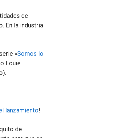
ntidades de
. En la industria
erie «
Somos lo
no Louie
o).
el lanzamiento
!
quito de